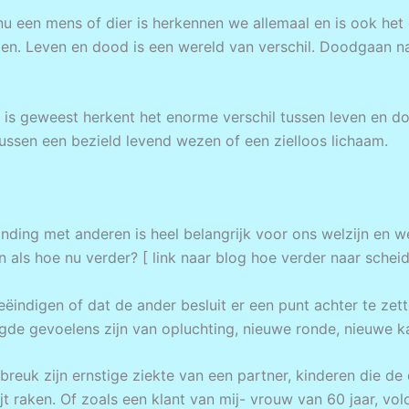
u een mens of dier is herkennen we allemaal en is ook het 
ezen. Leven en dood is een wereld van verschil. Doodgaan 
de is geweest herkent het enorme verschil tussen leven en d
 tussen een bezield levend wezen of een zielloos lichaam.
rbinding met anderen is heel belangrijk voor ons welzijn en 
gen als hoe nu verder? [ link naar blog hoe verder naar sch
beëindigen of dat de ander besluit er een punt achter te zette
engde gevoelens zijn van opluchting, nieuwe ronde, nieuwe 
reuk zijn ernstige ziekte van een partner, kinderen die de 
t raken. Of zoals een klant van mij- vrouw van 60 jaar, volo