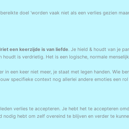
 bereikte doel ‘worden vaak niet als een verlies gezien maa
riet een keerzijde is van liefde
. Je hield & houdt van je pa
an houdt is verdrietig. Het is een logische, normale menselij
 er in een keer niet meer, je staat met legen handen. Wie be
 jouw specifieke context nog allerlei andere emoties een rol
eden verlies te accepteren. Je hebt het te accepteren omdat
ard nodig hebt om zelf overeind te blijven en verder te kunne