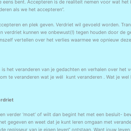
e eens bent. Accepteren is de realiteit nemen voor wat het 
deren als we het accepteren”.
ccepteren en plek geven. Verdriet wil gevoeld worden. Tra
an verdriet kunnen we onbewust(!) tegen houden door de g
 onszelf vertellen over het verlies waarmee we opnieuw deze
is het veranderen van je gedachten en verhalen over het ver
m te veranderen wat je wél kunt veranderen . Wat je wel 
rdriet
iet en verder ‘moet’ of wilt dan begint het met een besluit- 
je net gegeven en weet dat je kunt leren omgaan met verande
e regisseur van je eigen leven“ ontstaan. Want jouw leven k