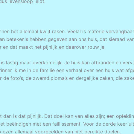
s levensloop leidt.
nen het allemaal kwijt raken. Veelal is materie vervangba
 een betekenis hebben gegeven aan ons huis, dat sieraad va
r en dat maakt het pijnlijk en daarover rouw je.
t is lastig maar overkomelijk. Je huis kan afbranden en ve
rinner ik me in de familie een verhaal over een huis wat af
de foto’s, de zwemdiploma’s en dergelijke zaken, die zaken 
t dan is dat pijnlijk. Dat doel kan van alles zijn; een oplei
t beëindigen met een faillissement. Voor de derde keer ui
kiezen allemaal voorbeelden van niet bereikte doelen.